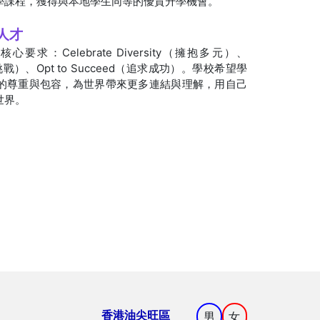
學課程，獲得與本地學生同等的優質升學機會。
型人才
求：Celebrate Diversity（擁抱多元）、
（接受挑戰）、Opt to Succeed（追求成功）。學校希望學
的尊重與包容，為世界帶來更多連結與理解，用自己
世界。
香港油尖旺區
男
女