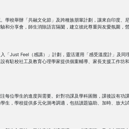
藏。學校舉辦「共融文化節」及跨種族朋輩計劃，讓來自印度、
體驗和分享會，師生消除語言隔閡，建立彼此尊重與友愛氛圍，
「Just Feel（感講）」計劃，靈活運用「感受溫度計」及
，設有駐校社工及教育心理學家提供個案輔導、家長支援工作坊
關注每位學生的進度與需要。針對功課及學科困難，課後設有功
的學生，學校提供多元化測考調適，包括讀題協助、加時、放大