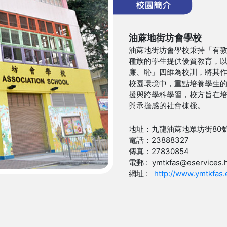
油蔴地街坊會學校
油蔴地街坊會學校秉持「有
種族的學生提供優質教育，
廉、恥」四維為校訓，將其
校園環境中，重點培養學生
援與跨學科學習，校方旨在
與承擔感的社會棟樑。
地址：九龍油蔴地眾坊街80
電話：23888327
傳真：27830854
電郵 : ymtkfas@eservices.h
網址 :
http://www.ymtkfas.