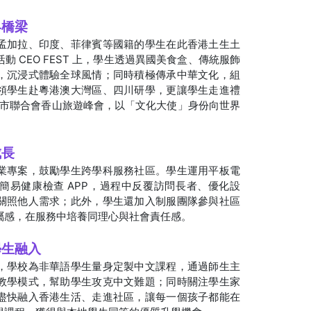
界橋梁
孟加拉、印度、菲律賓等國籍的學生在此香港土生土
 CEO FEST 上，學生透過異國美食盒、傳統服飾
，沉浸式體驗全球風情；同時積極傳承中華文化，組
領學生赴粵港澳大灣區、四川研學，更讓學生走進禮
遊城市聯合會香山旅遊峰會，以「文化大使」身份向世界
成長
業專案，鼓勵學生跨學科服務社區。學生運用平板電
簡易健康檢查 APP，過程中反覆訪問長者、優化設
關照他人需求；此外，學生還加入制服團隊參與社區
屬感，在服務中培養同理心與社會責任感。
學生融入
，學校為非華語學生量身定製中文課程，通過師生主
教學模式，幫助學生攻克中文難題；同時關注學生家
盡快融入香港生活、走進社區，讓每一個孩子都能在