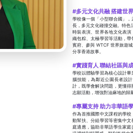
#多元文化共融 搭建世
學校像一個「小型聯合國」，
長，多元文化碰撞交融。特色活動
時裝表演、世界各地文化表演
織包粽、太極學習等活動，帶
賓府、參與 WTCF 世界旅
分享香港故事。
#實踐育人 聯結社區與
學校以體驗學習為核心設計畢
腦技能，為鄰近公園長者設計
計，既學會解決問題，更懂得
志願活動，增強對油麻地的歸
#專屬支持 助力非華語
作為首推國際中文課程的學校
動幫扶、分組學習等密集中文
庭適應，協助非華語學生家庭