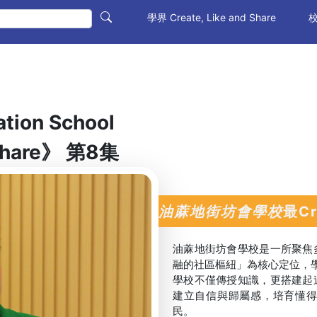
(current)
學界 Create, Like and Share
校
ation School
 Share》 第8集
油蔴地街坊會學校
最Cr
油蔴地街坊會學校是一所聚焦
融的社區樞紐」為核心定位，學
學校不僅傳授知識，更搭建起
建立自信與歸屬感，培育懂
民。