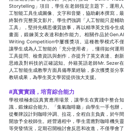
Storytelling」項目，學生在老師指定主題下，運用人
工智能工具生成圖像、文字和音樂，協助劇本撰寫，最
終製作完整英文影片。學生們強調「人工智能只是輔助
工具」，堅持先構思優質故事，再以精準英文指令生成
畫面，鍛鍊英文表達和創作能力。相關作品於Gen.AI
Writing Competition中屢獲獎項。這種教學模式不僅
讓學生成為人工智能的「充分使用者」，懂得如何運用
工具提問、檢查資訊與創作，亦提升了英文表達、創新
思維及對科技的正確認知。外籍英語老師Mr. Sezer在
人工智能生成教學方面具備專業經驗，多次獲獎並分享
教研成果，為學生英文學習提供強大支援。
#真實實踐，培育綜合能力
學校積極創設真實應用場景，讓學生在實踐中整合知
識，鍛煉綜合能力。「集氣咖啡廳」由學生一手包辦，
從餐牌設計到咖啡沖調、拉花，全程自主負責，於午間
開放予全校師生。經營過程中，學生需應對咖啡機失靈
等突發情況，定期召開檢討會反思和改進，不僅學會了