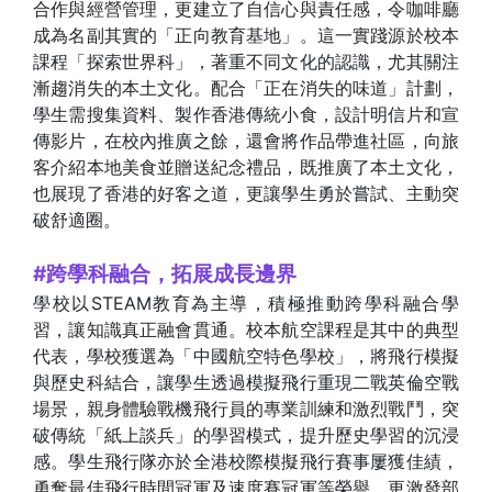
合作與經營管理，更建立了自信心與責任感，令咖啡廳
成為名副其實的「正向教育基地」。這一實踐源於校本
課程「探索世界科」，著重不同文化的認識，尤其關注
漸趨消失的本土文化。配合「正在消失的味道」計劃，
學生需搜集資料、製作香港傳統小食，設計明信片和宣
傳影片，在校內推廣之餘，還會將作品帶進社區，向旅
客介紹本地美食並贈送紀念禮品，既推廣了本土文化，
也展現了香港的好客之道，更讓學生勇於嘗試、主動突
破舒適圈。
#跨學科融合，拓展成長邊界
學校以STEAM教育為主導，積極推動跨學科融合學
習，讓知識真正融會貫通。校本航空課程是其中的典型
代表，學校獲選為「中國航空特色學校」，將飛行模擬
與歷史科結合，讓學生透過模擬飛行重現二戰英倫空戰
場景，親身體驗戰機飛行員的專業訓練和激烈戰鬥，突
破傳統「紙上談兵」的學習模式，提升歷史學習的沉浸
感。學生飛行隊亦於全港校際模擬飛行賽事屢獲佳績，
勇奪最佳飛行時間冠軍及速度賽冠軍等榮譽，更激發部