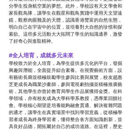
分學生投身航空業的夢想。此外，學校設有天文學會和
家長觀鳥隊，讓學生在觀星和觀鳥實踐中運用天文望遠
鏡，觀察肉眼難及的天體，認識香港豐富的自然生態，
明白自己在宇宙中的位置，並培養對大自然的珍惜和探
索欲。這些多元活動大大拓闊了學生的知識邊界，激發
了好奇心與進取精神。
#全人培育，成就多元未來
學校致力於全人培育，為學生提供多元化的平台，發掘
興趣與潛能，全面提升綜合素養。在視覺藝術方面，設
有藝術長廊並積極鼓勵學生參與比賽與展覽，校友趙惠
芝更成長為職業沙畫師，參與電視劇拍攝並積極推廣藝
術，其他學生亦曾於教育局學生作品展獲得金獎。在科
學領域，亦有校友成為大學科學系教授，憑專業回饋社
會。學校核心期望是培養能夠融會貫通、解決複雜問題
的通才，讓學生在真實場景中找到學習意義，從積極學
習者成長為終身學習者，懂得整合各方面知識創新，並
具良好品德，開拓屬於自己的成功道路。在這裡，歷史