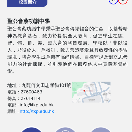
聖公會蔡功譜中學
聖公會蔡功譜中學秉承聖公會傳揚福音的使命，以基督精
神為教育基石，致力於提供全人教育，促進學生在德、
智、體、群、美、靈六育的均衡發展。學校以「非以役
人，乃役於人」為校訓，致力營造關愛且具啟發性的學習
環境，培育學生成為擁有高尚情操、自律守規及獨立思考
能力的社會棟樑，並引導他們在服務他人中實踐基督的
愛。
地址：九龍何文田忠孝街101號
電話：27600463
傳真：27614114
電郵 : info@tkp.edu.hk
網址 :
http://tkp.edu.hk