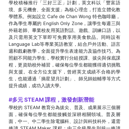
學校積極推行「三好三正」計劃，英文科以「豐富語
境、多元機會、全面支援」為核心理念，打造立體化教
學體系。例如設立 Cafe de Chan Wong 特色咖啡廳，
作為學生專屬的 English Only Zone，讓學生每週三與
外籍老師、畢業校友用英語對話、遊戲、訓練口語，以
及只需用英文下單即可免費享用美食飲品。同時設有
Language Lab等專業英語教室，結合戶外活動、語言
週和戲劇教學，全面提升學生表達能力及協作技巧。為
照顧不同能力學生，學校實行分組授課、拔尖與保底課
程，更資助校外補習，確保每位學生都能獲得適切挑戰
與支援。在全方位支援下，曾經英文成績不合格的學
生，也能通過「摘星望月計劃」、師兄師姐輔導等方式
提升成績，成功入讀大學。
#多元 STEAM 課程，激發創新潛能
學校的 STEAM 教育分為拔尖、普及、成果展示三個層
面，確保每位學生都能接觸並深耕相關領域。普及層
面，中一、中二學生除電腦科、設計與科技科外，還需
修讀 STEAM Maker 課程；中三全級學生則統一修讀