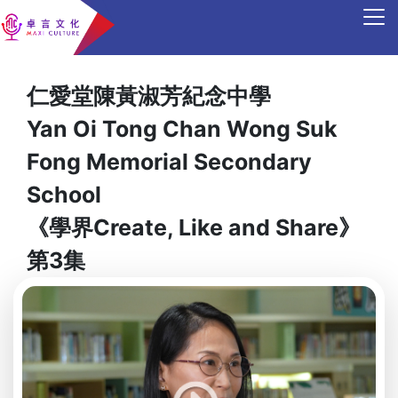
仁愛堂陳黃淑芳紀念中學
Yan Oi Tong Chan Wong Suk
Fong Memorial Secondary
School
《學界Create, Like and Share》
第3集