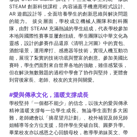
STEAM 創新科技課程，內容涵蓋手機應用程式設計、
AR 遊戲設計等，全面培養學生的創新思維與解決問題
的能力。 拔尖層面，學校成立機械人團隊和創科團
隊，由對 STEAM 充滿熱誠的學生組成，代表學校參加
本地與國際性賽事並屢創佳績。學生團隊以中華文化為
靈感，設計的參賽作品還原《清明上河圖》中的賣包、
酒館場景，運用摩打、感應器等技術，實現人機互動功
能，展現了紮實的技術功底與豐富的創意。參加美國比
賽時，學生們面對來自世界各地的強敵，雖倍感緊張，
但在解決無數難題的過程中學會了协作與堅持，更體會
到背後家長、老師、校友的支持與關愛。
#愛與傳承文化，溫暖支撐成長
學校堅持「一個都不能少」的信念，以強大的愛與傳承
精神溫暖支撐每一位學生成長。無論學生面對多大困
難，老師總會以「摘星望月計劃」、校外補習及師兄師
姐輔導等全方位支援，陪伴學生突破自我、圓夢升學。
畢業校友亦以感恩之心回饋母校，教導學弟妹英文、帶