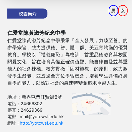
男
女
仁愛堂陳黃淑芳紀念中學
仁愛堂陳黃淑芳紀念中學秉承「全人發展，力臻至善」的
辦學宗旨，致力提供德、智、體、群、美五育均衡的優質
教育。學校以「禮義廉恥」為校訓，首重品德教育與校園
關愛文化，旨在培育具備正確價值觀、能自律自愛並尊重
他人的社會棟樑。校方貫徹「因材施教」的原則，致力激
發學生潛能，並透過全方位學習機會，培養學生具備終身
自學的能力，以應對社會的急速轉變並追求卓越人生。
地址：新界屯門旺賢街8號
電話：24666802
傳真：24629369
電郵 : mail@yotcwsf.edu.hk
網址 :
http://yotcwsf.edu.hk