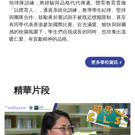
領球隊訓練，將經驗與品格代代傳遞。體育教育貫徹
「以體育人」，通過系統化訓練，教導學生紀律、堅持
與團隊合作，鼓勵勇於嘗試與不被既定標籤限制，甚至
有同學代表香港參加國際比賽。在充滿愛、愉快與歸屬
感的校園氛圍下，學生們自我成長的同時，也培養出溫
暖仁愛、有貢獻精神的品格。
精華片段