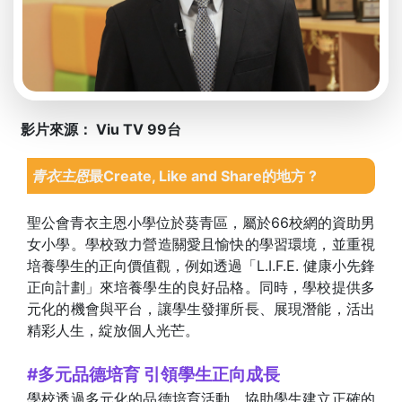
影片來源： Viu TV 99台
青衣主恩
最Create, Like and Share的地方 ?
聖公會青衣主恩小學位於葵青區，屬於66校網的資助男
女小學。學校致力營造關愛且愉快的學習環境，並重視
培養學生的正向價值觀，例如透過「L.I.F.E. 健康小先鋒
正向計劃」來培養學生的良好品格。同時，學校提供多
元化的機會與平台，讓學生發揮所長、展現潛能，活出
精彩人生，綻放個人光芒。
#多元品德培育 引領學生正向成長
學校透過多元化的品德培育活動，協助學生建立正確的