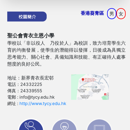
香港葵青區
男
女
聖公會青衣主恩小學
學校以「非以役人 乃役於人」為校訓，致力培育學生六
育的均衡發展，使學生的潛能得以發揮，日後成為具獨立
思考能力、關心社會、具備知識和技能、有正確待人處事
態度的良好公民。
地址：新界青衣長宏邨
電話：24332225
傳真：24339555
電郵 : info@tycy.edu.hk
網址 :
http://www.tycy.edu.hk