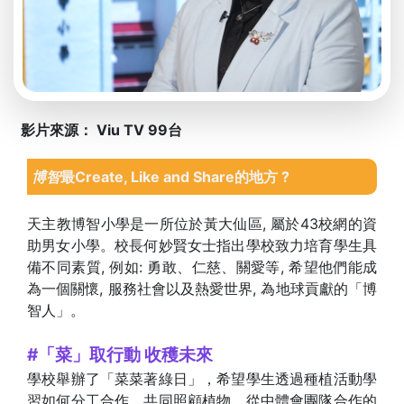
影片來源： Viu TV 99台
博智
最Create, Like and Share的地方 ?
天主教博智小學是一所位於黃大仙區, 屬於43校網的資
助男女小學。校長何妙賢女士指出學校致力培育學生具
備不同素質, 例如: 勇敢、仁慈、關愛等, 希望他們能成
為一個關懷, 服務社會以及熱愛世界, 為地球貢獻的「博
智人」。
#「菜」取行動 收穫未來
學校舉辦了「菜菜著綠日」，希望學生透過種植活動學
習如何分工合作，共同照顧植物，從中體會團隊合作的