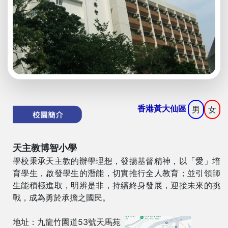
香港黃大仙區
男
女
天主教博智小學
學校秉承天主教的辦學理想，發揚基督精神，以「愛」培
育學生，啟發學生的潛能，切實推行全人教育；並引領師
生能積極進取，明辨是非，持續終身發展，迎接未來的挑
戰，成為勇於承擔之國民。
地址：九龍竹園道53號天馬苑