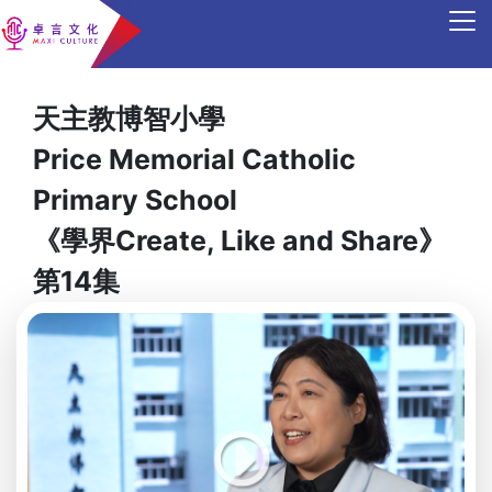
天主教博智小學
Price Memorial Catholic
Primary School
《學界Create, Like and Share》
第14集