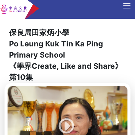
保良局田家炳小學
Po Leung Kuk Tin Ka Ping
Primary School
《學界Create, Like and Share》
第10集