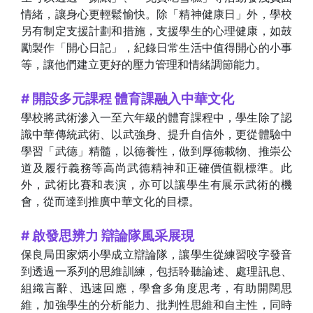
情緒，讓身心更輕鬆愉快。除「精神健康日」外，學校
另有制定支援計劃和措施，支援學生的心理健康，如鼓
勵製作「開心日記」，紀錄日常生活中值得開心的小事
等，讓他們建立更好的壓力管理和情緒調節能力。
# 開設多元課程 體育課融入中華文化
學校將武術滲入一至六年級的體育課程中，學生除了認
識中華傳統武術、以武強身、提升自信外，更從體驗中
學習「武德」精髓，以德養性，做到厚德載物、推崇公
道及履行義務等高尚武德精神和正確價值觀標準。此
外，武術比賽和表演，亦可以讓學生有展示武術的機
會，從而達到推廣中華文化的目標。
# 啟發思辨力 辯論隊風采展現
保良局田家炳小學成立辯論隊，讓學生從練習咬字發音
到透過一系列的思維訓練，包括聆聽論述、處理訊息、
組織言辭、迅速回應，學會多角度思考，有助開闊思
維，加強學生的分析能力、批判性思維和自主性，同時