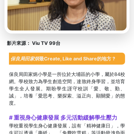
影片來源： Viu TV 99台
保良局田家炳
最Create, Like and Share的地方 ?
保良局田家炳小學是一所位於大埔區的小學，屬於84校
網。學校致力為學生創造空間，達致終身學習，並培育
學生全人發展。期盼學生謹守校訓「愛、敬、勤、
誠」，培養「愛思考、樂探索、溢正向、顯關愛」的態
度。
# 重視身心健康發展 多元活動緩解學生壓力
學校重視學生身心健康發展，設有「精神健康日」，學
生可以透過「撕紙」、「免費吃雪糕」等活動發洩負面