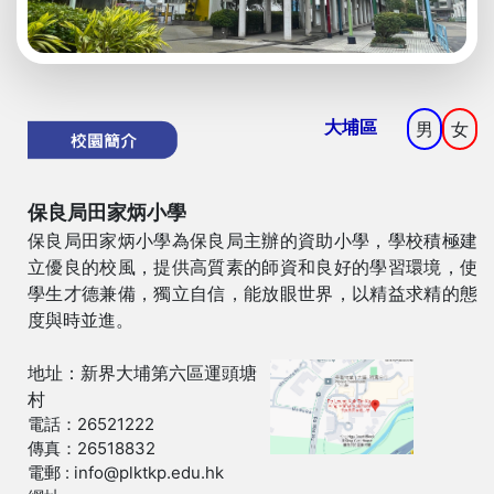
大埔區
男
女
保良局田家炳小學
保良局田家炳小學為保良局主辦的資助小學，學校積極建
立優良的校風，提供高質素的師資和良好的學習環境，使
學生才德兼備，獨立自信，能放眼世界，以精益求精的態
度與時並進。
地址：新界大埔第六區運頭塘
村
電話：26521222
傳真：26518832
電郵 : info@plktkp.edu.hk