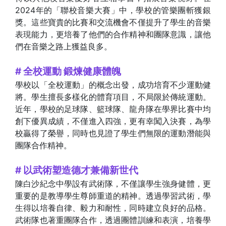
2024年的「聯校音樂大賽」中，學校的管樂團斬獲銀
獎。這些寶貴的比賽和交流機會不僅提升了學生的音樂
表現能力，更培養了他們的合作精神和團隊意識，讓他
們在音樂之路上獲益良多。
# 全校運動 鍛煉健康體魄
學校以「全校運動」的概念出發，成功培育不少運動健
將。學生擅長多樣化的體育項目，不局限於傳統運動。
近年，學校的足球隊、籃球隊、龍舟隊在學界比賽中均
創下優異成績，不僅進入四強，更有幸闖入決賽，為學
校贏得了榮譽，同時也見證了學生們無限的運動潛能與
團隊合作精神。
# 以武術塑造德才兼備新世代
陳白沙紀念中學設有武術隊，不僅讓學生強身健體，更
重要的是教導學生尊師重道的精神。透過學習武術，學
生得以培養自律、毅力和耐性，同時建立良好的品格。
武術隊也著重團隊合作，透過團體訓練和表演，培養學