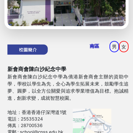
南區
男
女
新會商會陳白沙紀念中學
新會商會陳白沙紀念中學為僑港新會商會主辦的資助中
學，學校以學生為先，全心為學生拓展未來，鼓勵學生追
夢、圓夢，以全方位關愛與追求學業增值為目標。抱誠精
進，創新求變，成就智慧校園。
地址：香港香港仔深灣道1號
電話：25535324
傳真：28700536
電郵 : school@cpss.edu.hk