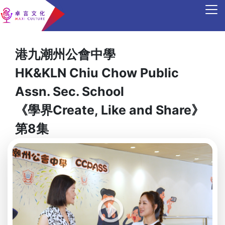
港九潮州公會中學
HK&KLN Chiu Chow Public
Assn. Sec. School
《學界Create, Like and Share》
第8集