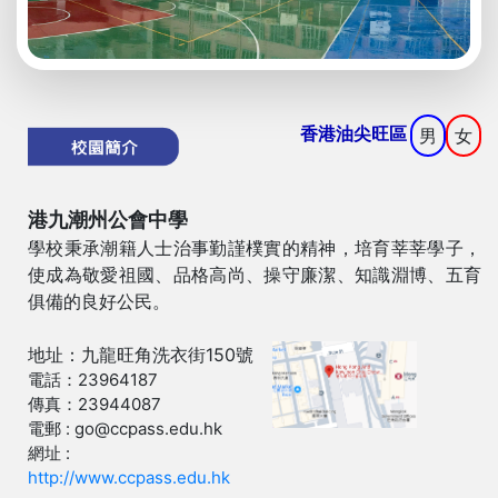
香港油尖旺區
男
女
港九潮州公會中學
學校秉承潮籍人士治事勤謹樸實的精神，培育莘莘學子，
使成為敬愛祖國、品格高尚、操守廉潔、知識淵博、五育
俱備的良好公民。
地址：九龍旺角洗衣街150號
電話：23964187
傳真：23944087
電郵 : go@ccpass.edu.hk
網址 :
http://www.ccpass.edu.hk