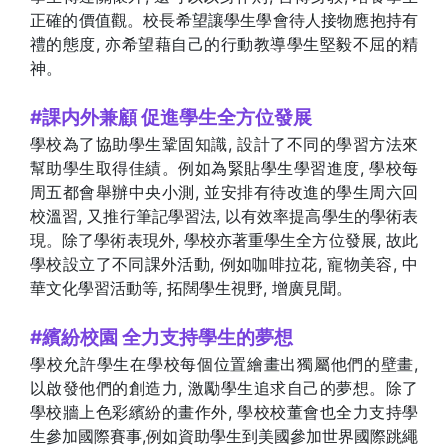
正確的價值觀。校長希望讓學生學會待人接物應抱持有
禮的態度, 亦希望藉自己的行動教導學生堅毅不屈的精
神。
#課内外兼顧 促進學生全方位發展
學校為了協助學生鞏固知識, 設計了不同的學習方法來
幫助學生取得佳績。例如為緊貼學生學習進度, 學校每
周五都會舉辦中央小測, 並安排有待改進的學生周六回
校溫習, 又推行筆記學習法, 以有效率提高學生的學術表
現。除了學術表現外, 學校亦著重學生全方位發展, 故此
學校設立了不同課外活動, 例如咖啡拉花, 寵物美容, 中
華文化學習活動等, 拓闊學生視野, 增廣見聞。
#繽紛校園 全力支持學生的夢想
學校允許學生在學校每個位置繪畫出獨屬他們的壁畫,
以啟發他們的創造力, 激勵學生追求自己的夢想。除了
學校牆上色彩繽紛的畫作外, 學校校董會也全力支持學
生參加國際賽事,例如資助學生到美國參加世界國際跳繩