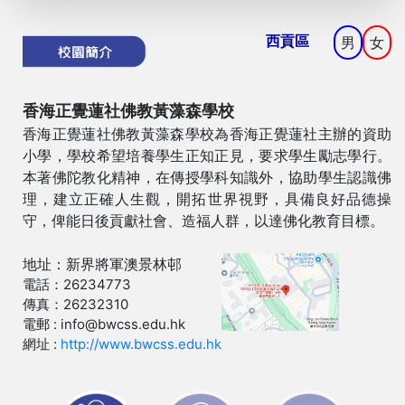
西貢區
男
女
香海正覺蓮社佛教黃藻森學校
香海正覺蓮社佛教黃藻森學校為香海正覺蓮社主辦的資助
小學，學校希望培養學生正知正見，要求學生勵志學行。
本著佛陀教化精神，在傳授學科知識外，協助學生認識佛
理，建立正確人生觀，開拓世界視野，具備良好品德操
守，俾能日後貢獻社會、造福人群，以達佛化教育目標。
地址：新界將軍澳景林邨
電話：26234773
傳真：26232310
電郵 : info@bwcss.edu.hk
網址 :
http://www.bwcss.edu.hk