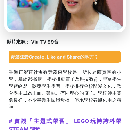
影片來源： Viu TV 99台
黃藻森
最Create, Like and Share的地方 ?
香海正覺蓮社佛教黃藻森學校是一所位於西貢區的小
學，屬於95校網。學校推動電子及科技教育，豐富學生
學習經歷，誘發學生學習。學校推行全校關愛文化，教
育學生成為正面、樂觀、有同理心的孩子。學校師生關
係良好，不少畢業生回饋母校，傳承學校春風化雨之精
神。
# 實踐「主題式學習」 LEGO玩轉跨科學
STEAM 課程