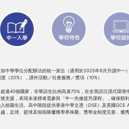
加中學學位分配辦法的統一派位（適用於2025年9月升讀中一）
態度（20%），課外活動／社會服務／獎項（10%）
超過40個國家，非華語生比例高達70%，在全英語沉浸式環境
銜接支援，表現未達標者需參與「中一先修提升課程」，確保順利
校園生活。高中階段提供香港中學文憑（DSE）及英國GCE A-
卓越，足球、籃球及啦啦隊屢獲學界殊榮。獎學金制度完善，優