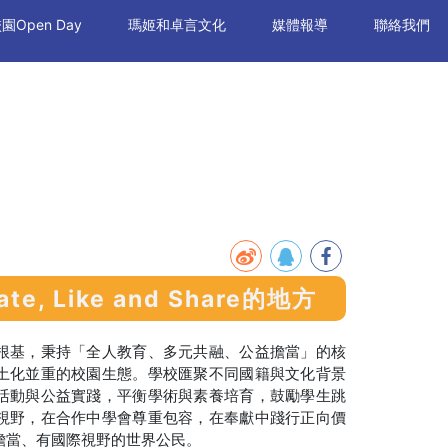
園Open Day
瑪姬和卓言文化
媒體報導
聯絡我們
ate, Like and Share的地方
根基，秉持「全人教育、多元共融、公益擔當」的核
土化並重的校園生態。學校匯聚不同國籍與文化背景
活動與公益實踐，平衡學術與素養培育，鼓勵學生跳
視野，在合作中學會尊重包容，在奉獻中踐行正向價
擔當、有國際視野的世界公民。