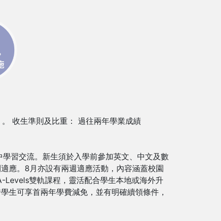
。 收生準則及比重： 過往兩年學業成績
中學習交流。新生須於入學前參加英文、中文及數
適應。8月亦設有兩週適應活動，內容涵蓋校園
Levels雙軌課程，靈活配合學生本地或海外升
秀學生可享首兩年學費減免，並有明確續領條件，