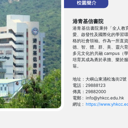
港青基信書院
港青基信書院秉持「全人教
愛、啟發性及國際化的學習
格的社會領袖。作為一所直
德、智、體、群、美、靈六
多元文化的共融 campus
培育其成為勇於承擔、樂於
翁。
地址：大嶼山東涌松逸街2號
電話：29888123
傳真：29882000
電郵 : info@yhkcc.edu.hk
網址 :
https://www.yhkcc.e