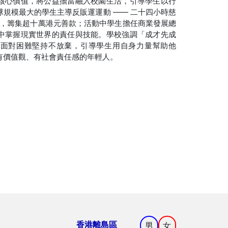
核心價值，將公益擔當融入校園生活，引導學生以行
規模最大的學生主導反販運運動 —— 二十四小時慈
參賽，籌集超十萬港元善款；活動中學生擔任商業發展總
中掌握現實世界的責任與技能。學校強調「成才先成
，面對困難堅持不放棄，引導學生用自身力量幫助他
有價值觀、有社會責任感的年輕人。
香港離島區
男
女