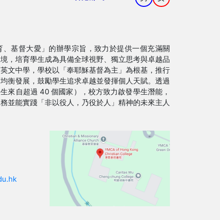
育、基督大愛」的辦學宗旨，致力於提供一個充滿關
環境，培育學生成為具備全球視野、獨立思考與卓越品
資英文中學，學校以「奉耶穌基督為主」為根基，推行
育均衡發展，鼓勵學生追求卓越並發揮個人天賦。透過
（學生來自超過 40 個國家），校方致力啟發學生潛能，
服務並能實踐「非以役人，乃役於人」精神的未來主人
du.hk