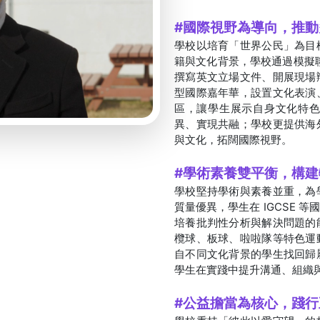
#國際視野為導向，推
學校以培育「世界公民」為目
籍與文化背景，學校通過模擬
撰寫英文立場文件、開展現場
型國際嘉年華，設置文化表演
區，讓學生展示自身文化特
異、實現共融；學校更提供海
與文化，拓闊國際視野。
#學術素養雙平衡，構
學校堅持學術與素養並重，為
質量優異，學生在 IGCSE
培養批判性分析與解決問題的
欖球、板球、啦啦隊等特色運
自不同文化背景的學生找回歸
學生在實踐中提升溝通、組織
#公益擔當為核心，踐