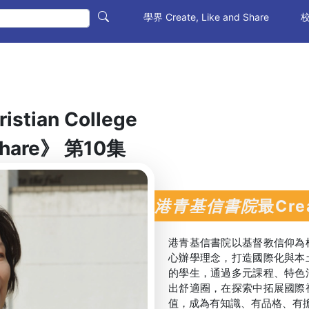
(current)
學界 Create, Like and Share
校
istian College
Share》 第10集
港青基信書院
最Cre
港青基信書院以基督教信仰為
心辦學理念，打造國際化與本
的學生，通過多元課程、特色
出舒適圈，在探索中拓展國際
值，成為有知識、有品格、有