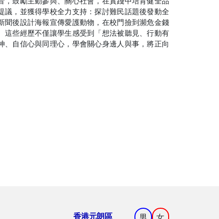
音，鼓勵主動參與、關心社會，在實踐中培育健全品
提議，並獲得學校全力支持：探討難民話題後發動全
新聞後設計海報宣傳愛護動物，在校門撿到瀕危金錢
。這些經歷不僅讓學生感受到「想法被聽見、行動有
神、自信心與同理心，學會關心身邊人與事，將正向
香港元朗區
男
女