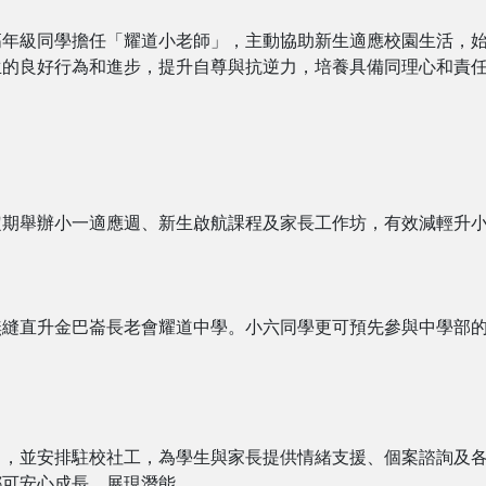
高年級同學擔任「耀道小老師」，主動協助新生適應校園生活，
生的良好行為和進步，提升自尊與抗逆力，培養具備同理心和責
定期舉辦小一適應週、新生啟航課程及家長工作坊，有效減輕升
無縫直升金巴崙長老會耀道中學。小六同學更可預先參與中學部
」，並安排駐校社工，為學生與家長提供情緒支援、個案諮詢及
都可安心成長、展現潛能。