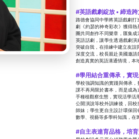
#英語戲劇綻放 • 締造
路德會協同中學將英語戲劇打
劇《約瑟的神奇彩衣》獲得熱
團共同創作不同樂章，匯集成
英語話劇，讓學生透過戲劇演
突破自我，在排練中建立友誼與自信。
深度交流，校長親赴美國邀請
創造真實的英語溝通情境，本
#學用結合重傳承，實
學校強調知識的實踐與傳承，
課不再局限於書本，而是成為
手種植觀察生態，實現活學活用
公開演說等校外訓練後，回校
師妹；學生更自主設計環保回
數學、視藝等多學科知識，在
#自主表達育品格，培