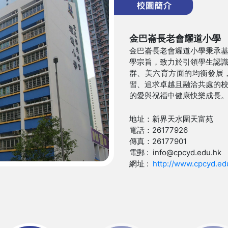
金巴崙長老會耀道小學
金巴崙長老會耀道小學秉承
學宗旨，致力於引領學生認
群、美六育方面的均衡發展
習、追求卓越且融洽共處的
的愛與祝福中健康快樂成長
地址：新界天水圍天富苑
電話：26177926
傳真：26177901
電郵 : info@cpcyd.edu.hk
網址 :
http://www.cpcyd.ed