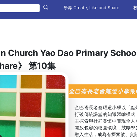
(current)
學界 Create, Like and Share
校
n Church Yao Dao Primary Schoo
Share》 第10集
金巴崙長老會耀道小學
最
金巴崙長老會耀道小學以「點
打破傳統課堂的知識灌輸模式
主探索與社群關懷中實現全人
開放包容的校園環境，鼓勵學
融入生活，成為有探索欲、實