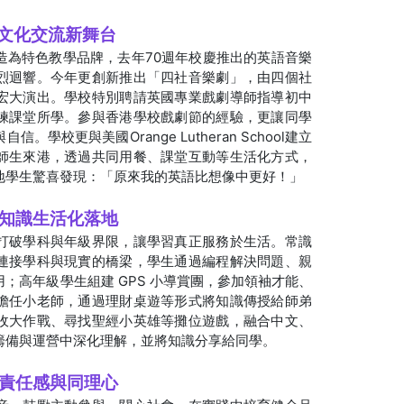
跨文化交流新舞台
造為特色教學品牌，去年70週年校慶推出的英語音樂
烈迴響。今年更創新推出「四社音樂劇」，由四個社
宏大演出。學校特別聘請英國專業戲劇導師指導初中
練課堂所學。參與香港學校戲劇節的經驗，更讓同學
學校更與美國Orange Lutheran School建立
師生來港，透過共同用餐、課堂互動等生活化方式，
地學生驚喜發現：「原來我的英語比想像中更好！」
現知識生活化落地
打破學科與年級界限，讓學習真正服務於生活。常識
連接學科與現實的橋梁，學生通過編程解決問題、親
；高年級學生組建 GPS 小導賞團，參加領袖才能、
擔任小老師，通過理財桌遊等形式將知識傳授給師弟
收大作戰、尋找聖經小英雄等攤位遊戲，融合中文、
籌備與運營中深化理解，並將知識分享給同學。
育責任感與同理心