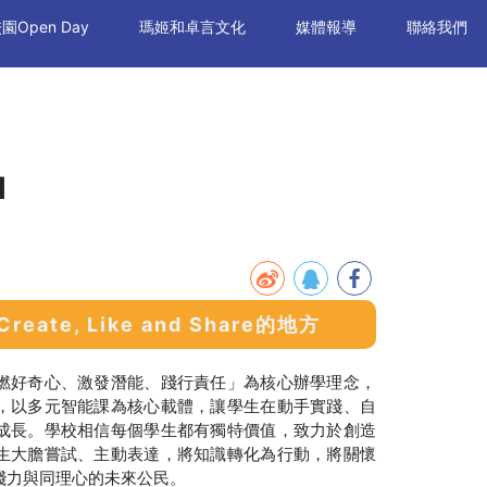
園Open Day
瑪姬和卓言文化
媒體報導
聯絡我們
l
Create, Like and Share的地方
燃好奇心、激發潛能、踐行責任」為核心辦學理念，
，以多元智能課為核心載體，讓學生在動手實踐、自
成長。學校相信每個學生都有獨特價值，致力於創造
生大膽嘗試、主動表達，將知識轉化為行動，將關懷
踐力與同理心的未來公民。